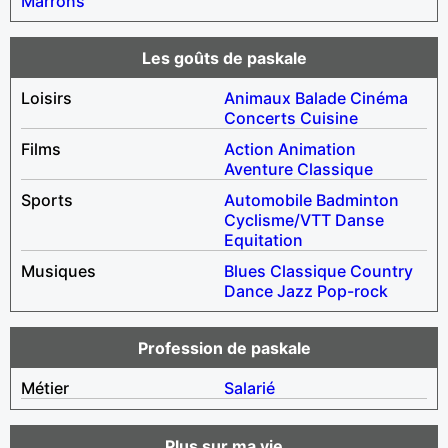
Marrons
Les goûts de paskale
Loisirs
Animaux
Balade
Cinéma
Concerts
Cuisine
Films
Action
Animation
Aventure
Classique
Sports
Automobile
Badminton
Cyclisme/VTT
Danse
Equitation
Musiques
Blues
Classique
Country
Dance
Jazz
Pop-rock
Profession de paskale
Métier
Salarié
Plus sur ma vie