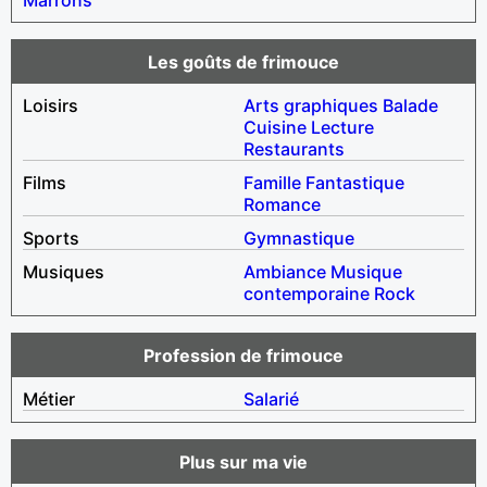
Les goûts de frimouce
Loisirs
Arts graphiques
Balade
Cuisine
Lecture
Restaurants
Films
Famille
Fantastique
Romance
Sports
Gymnastique
Musiques
Ambiance
Musique
contemporaine
Rock
Profession de frimouce
Métier
Salarié
Plus sur ma vie