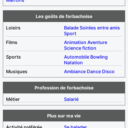
Les goûts de forbachoise
Loisirs
Balade
Soirées entre amis
Sport
Films
Animation
Aventure
Science fiction
Sports
Automobile
Bowling
Natation
Musiques
Ambiance
Dance
Disco
Profession de forbachoise
Métier
Salarié
Plus sur ma vie
Activité préférée
Se balader