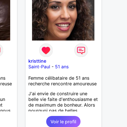
kristtine
Saint-Paul
-
51 ans
ans
Femme célibataire de 51 ans
ureuse
recherche rencontre amoureuse
J'ai envie de construire une
 un
belle vie faite d'enthousiasme et
et
de maximum de bonheur. Alors
 nous
pourquoi pas de belles
rencontres sur Saint-Paul pour
Voir le profil
faire connaissance !