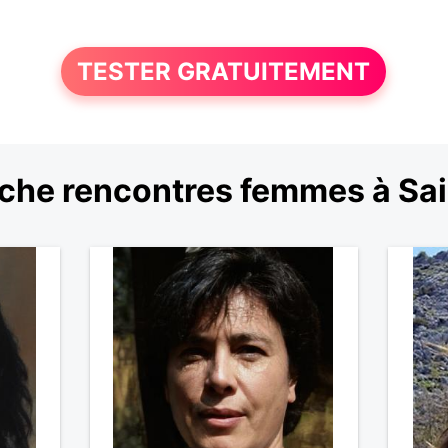
TESTER GRATUITEMENT
che rencontres femmes à Sai