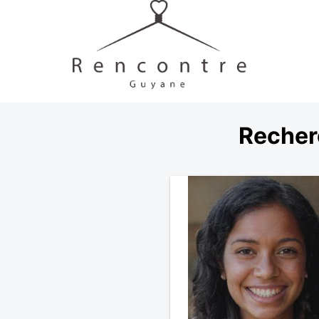
Recher