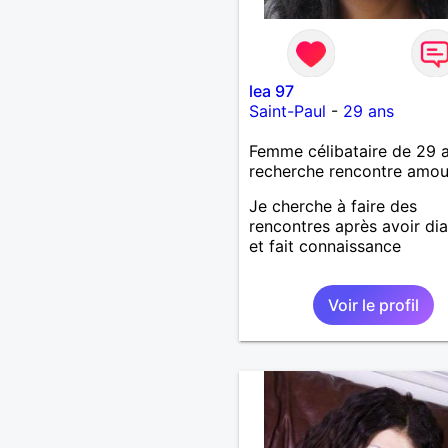
lea 97
Saint-Paul
-
29 ans
Femme célibataire de 29 
recherche rencontre amo
Je cherche à faire des
rencontres après avoir di
et fait connaissance
Voir le profil