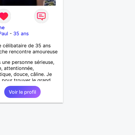
ne
Paul
-
35 ans
célibataire de 35 ans
che rencontre amoureuse
s une personne sérieuse,
e, attentionnée,
ique, douce, câline. Je
ci pour trouver le grand
 j'espère le trouver sur ce
Voir le profil
uelqu'un qui soit de Saint-
u pas très loin.