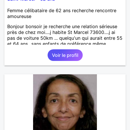
Femme célibataire de 62 ans recherche rencontre
amoureuse
Bonjour bonsoir je recherche une relation sérieuse
près de chez moi....j habite St Marcel 73600....j ai
pas de voiture 50km ... quelqu'un qui aurait entre 55
et 64 ans...sans enfants de préférence même
adultes et qui n aurait garder aucun contact avec
Voir le profil
une où plusieurs ex...si vous correspondez à ma
recherche ecrivez moi je vous répondrai...