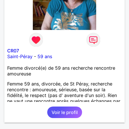
CR07
Saint-Péray
-
59 ans
Femme divorcé(e) de 59 ans recherche rencontre
amoureuse
Femme 59 ans, divorcée, de St Péray, recherche
rencontre : amoureuse, sérieuse, basée sur la
fidélité, le respect (pas d' aventure d'un soir). Rien
ne vaut une rencontre après quelques échanges par
messages pour savoir si il y a un feeling entre les
Voir le profil
deux et le désir de se revoir. Au plaisir de se
découvrir...