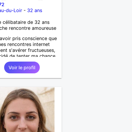
72
au-du-Loir
-
32 ans
célibataire de 32 ans
che rencontre amoureuse
avoir pris conscience que
nes rencontres internet
ent s'avérer fructueuses,
écidé de tenter ma chance
 site pour découvrir de
Voir le profil
les personnes sur
u-de-Loir voire Le Mans
Flèche !