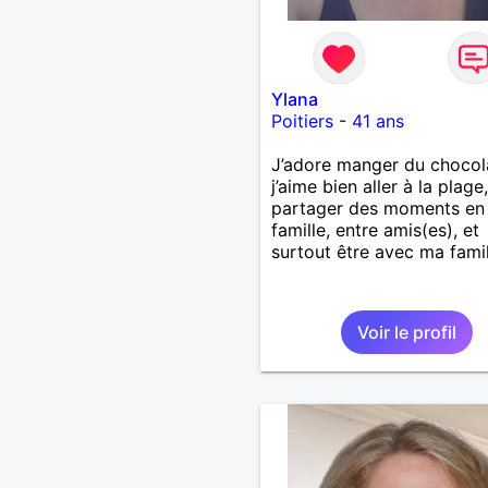
Ylana
Poitiers
-
41 ans
J’adore manger du chocol
j’aime bien aller à la plage,
partager des moments en
famille, entre amis(es), et
surtout être avec ma famil
Voir le profil