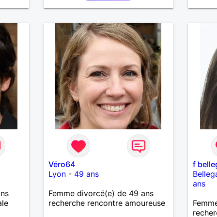
Véro64
f bell
Lyon
-
49 ans
Belleg
ans
ans
Femme divorcé(e) de 49 ans
ale
recherche rencontre amoureuse
Femme 
recher