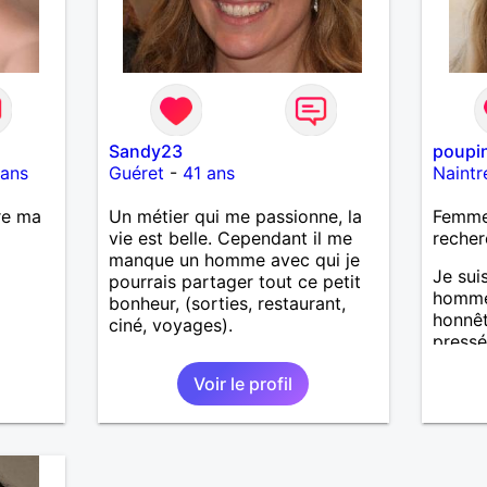
Sandy23
poupi
 ans
Guéret
-
41 ans
Naintr
re ma
Un métier qui me passionne, la
Femme 
vie est belle. Cependant il me
recher
manque un homme avec qui je
Je sui
pourrais partager tout ce petit
homme
bonheur, (sorties, restaurant,
honnêt
ciné, voyages).
pressé
connai
Voir le profil
qui so
avec u