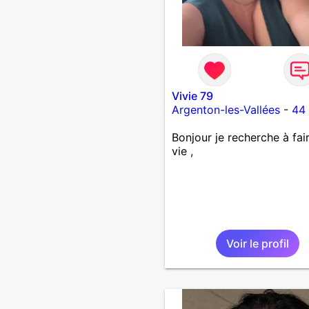
Vivie 79
Argenton-les-Vallées
-
44
Bonjour je recherche à fai
vie ,
Voir le profil