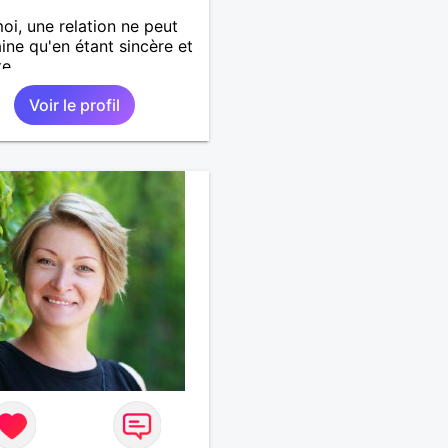
oi, une relation ne peut
aine qu'en étant sincère et
e.
Voir le profil