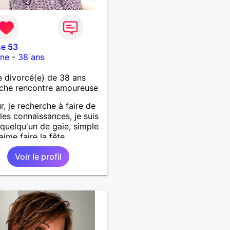
se 53
ne
-
38 ans
 divorcé(e) de 38 ans
che rencontre amoureuse
r, je recherche à faire de
les connaissances, je suis
 quelqu'un de gaie, simple
aime faire la fête.
Voir le profil