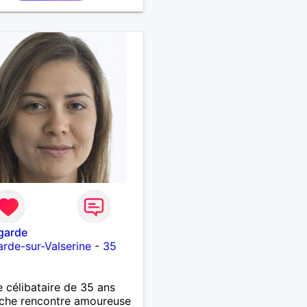
egarde
arde-sur-Valserine
-
35
célibataire de 35 ans
che rencontre amoureuse