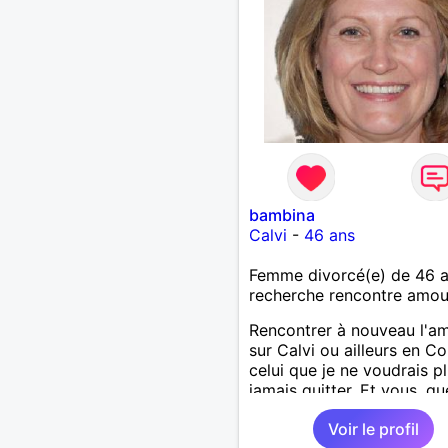
bambina
Calvi
-
46 ans
Femme divorcé(e) de 46 
recherche rencontre amo
Rencontrer à nouveau l'a
sur Calvi ou ailleurs en Co
celui que je ne voudrais p
jamais quitter. Et vous, qu
votre rêve ?
Voir le profil