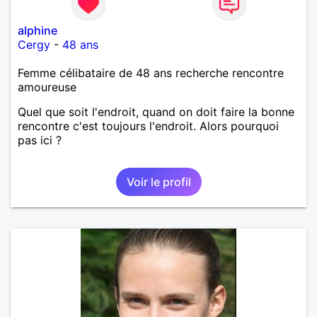
alphine
Cergy
-
48 ans
Femme célibataire de 48 ans recherche rencontre
amoureuse
Quel que soit l'endroit, quand on doit faire la bonne
rencontre c'est toujours l'endroit. Alors pourquoi
pas ici ?
Voir le profil