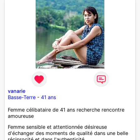
vanarie
Basse-Terre
-
41 ans
Femme célibataire de 41 ans recherche rencontre
amoureuse
Femme sensible et attentionnée désireuse
d'échanger des moments de qualité dans une belle
réciprocité et dans l'authenticité.