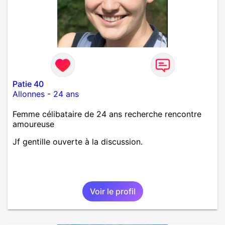
Patie 40
Allonnes
-
24 ans
Femme célibataire de 24 ans recherche rencontre
amoureuse
Jf gentille ouverte à la discussion.
Voir le profil