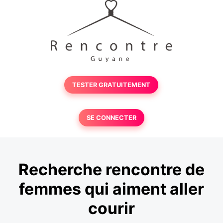
TESTER GRATUITEMENT
SE CONNECTER
Recherche rencontre de
femmes qui aiment aller
courir