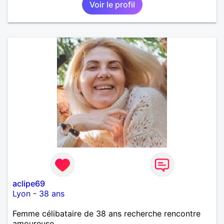
Voir le profil
suis drôle, loyale, très gentille, franche (un peu trop
parfois), adorable, tendre et intelligente.
aclipe69
Lyon
-
38 ans
Femme célibataire de 38 ans recherche rencontre
amoureuse