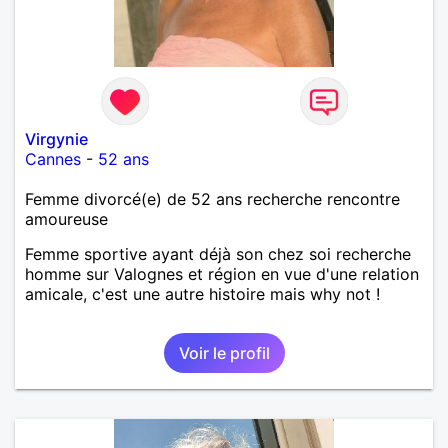
Virgynie
Cannes
-
52 ans
Femme divorcé(e) de 52 ans recherche rencontre
amoureuse
Femme sportive ayant déjà son chez soi recherche
homme sur Valognes et région en vue d'une relation
amicale, c'est une autre histoire mais why not !
Voir le profil