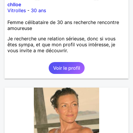
chlloe
Vitrolles
-
30 ans
Femme célibataire de 30 ans recherche rencontre
amoureuse
Je recherche une relation sérieuse, donc si vous
êtes sympa, et que mon profil vous intéresse, je
vous invite a me découvrir.
Voir le profil