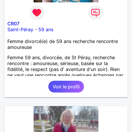
CR07
Saint-Péray
-
59 ans
Femme divorcé(e) de 59 ans recherche rencontre
amoureuse
Femme 59 ans, divorcée, de St Péray, recherche
rencontre : amoureuse, sérieuse, basée sur la
fidélité, le respect (pas d' aventure d'un soir). Rien
ne vaut une rencontre après quelques échanges par
messages pour savoir si il y a un feeling entre les
Voir le profil
deux et le désir de se revoir. Au plaisir de se
découvrir...