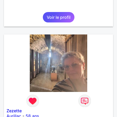
Voir le profil
Zezette
Aurillac
-
58 ans