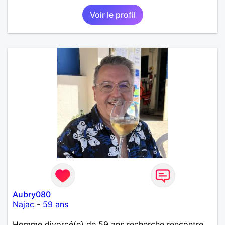
Voir le profil
Aubry080
Najac
-
59 ans
Homme divorcé(e) de 59 ans recherche rencontre