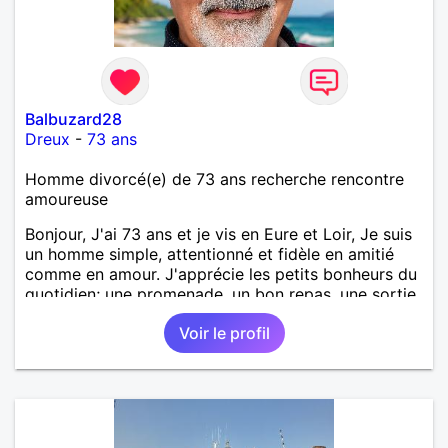
Balbuzard28
Dreux
-
73 ans
Homme divorcé(e) de 73 ans recherche rencontre
amoureuse
Bonjour, J'ai 73 ans et je vis en Eure et Loir, Je suis
un homme simple, attentionné et fidèle en amitié
comme en amour. J'apprécie les petits bonheurs du
quotidien; une promenade, un bon repas, une sortie,
une discision agréable ou un moment de détente à
Voir le profil
deux. Je souhaite rencontrer une femme douce,
honnête et bienveillante, avec qui partager des
moments de complicité, de rire et de confiance. Je
crois qu'une belle relation commence souvent par
une belle amitié et qu'il n'est jamais trop tard pour
écrire une nouvelle histoire. Si vous aimez les