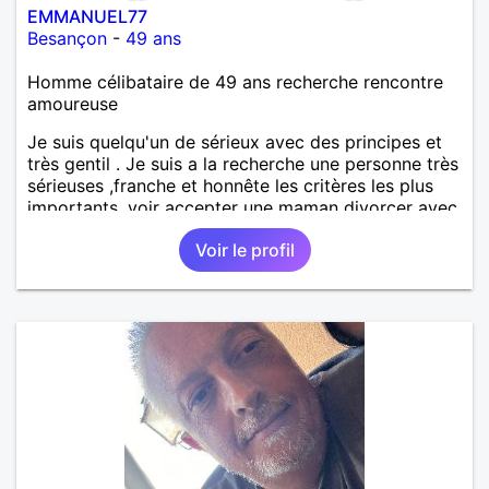
EMMANUEL77
Besançon
-
49 ans
Homme célibataire de 49 ans recherche rencontre
amoureuse
Je suis quelqu'un de sérieux avec des principes et
très gentil . Je suis a la recherche une personne très
sérieuses ,franche et honnête les critères les plus
importants, voir accepter une maman divorcer avec
son enfant il n y a aucun problème. S' abstenir au
Voir le profil
personne non sérieuse merci. Recherche dans un
premier temps dialogue et apprendre à connaître la
personne puis dans un deuxième temps relation plus
sérieuse a voir une vie a deux. (2017 )Ma situation
professionnelle et agent de sécurité privée et
agents SIAP1. ET télésurveillance et vidéo
protection dans les casino supermarché. en CDI
Mes passions. Sont la robotique ,vtt ,Echeque
,astronomie . Service militaire belfort 35 régiment d
infanterie et engager sur 5 ans.de (1998 a 2003.)
Divers je fait en moyenne 6 km de marche par jour