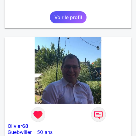
Voir le profil
Olivier68
Guebwiller
-
50 ans