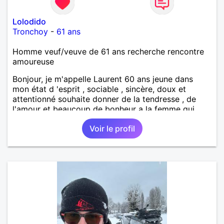
Lolodido
Tronchoy
-
61 ans
Homme veuf/veuve de 61 ans recherche rencontre
amoureuse
Bonjour, je m'appelle Laurent 60 ans jeune dans
mon état d 'esprit , sociable , sincère, doux et
attentionné souhaite donner de la tendresse , de
l'amour et beaucoup de bonheur a la femme qui
souhaitera partager ma vie . Bientôt en retraite a la
Voir le profil
fin de l 'année et libre de toute contrainte. Digne de
confiance à la femme qui voudras m 'en accorder
en toute sincérité. Pour le reste venez me découvrir
par un échange.