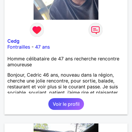
a pieds. A la fin de mon travail a mon domicile. J 'ai
un rêve cet de construire une vie a deux en
harmonie. Si je pourrais lui décrocher la lune je le
ferais. A chaque fois que je vois un beau ciel étoilé
je rêve d' être avec quelqu'un.
Cedg
Fontrailles
-
47 ans
Homme célibataire de 47 ans recherche rencontre
amoureuse
Bonjour, Cedric 46 ans, nouveau dans la région,
cherche une jolie rencontre, pour sortie, balade,
restaurant et voir plus si le courant passe. Je suis
sociable, souriant, patient, j’aime rire et plaisanter..
Voir le profil